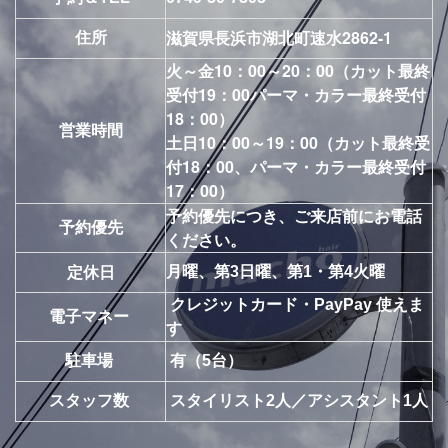
滋賀県長浜市湖北町速水2862-1
住所
火～金10：00～20：00（カット最終
受付19：00パーマ・カラー最終受付
18：00）
営業時間
土日10：00～19：00（カット最終受
付18：00、パーマ・カラー最終受付
17：00）
予約優先につき、ご来店前にお電話
予約優先
ください。
月曜、第3日曜、第1・第4火曜
定休日
クレジットカード・PayPay 使えま
電子マネー
す
駐車場
有（5台）
スタッフ数
スタイリスト2人／アシスタント1人